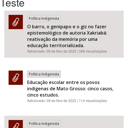
Teste
Bioma / Bacia
Política Indigenista
O barro, o genipapo e o giz no fazer
Tema
epistemológico de autoria Xakriabá:
reativação da memória por uma
Subtema
educação territorializada.
Adicionado:
09 de Nov de 2022
| 358 visualizações
Área de Levantamento
Área Protegida
Política Indigenista
Educação escolar entre os povos
indígenas de Mato Grosso: cinco casos,
BUSCAR
cinco estudos.
Adicionado:
09 de Nov de 2022
| 114 visualizações
Política Indigenista