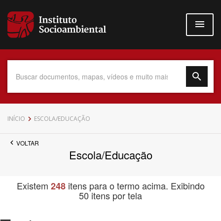
Pular
para
o
conteúdo
principal
Data do Documento
INÍCIO
ESCOLA/EDUCAÇÃO
VOLTAR
Escola/Educação
Até
Existem
itens para o termo acima. Exibindo
248
50 itens por tela
Povo Indígena