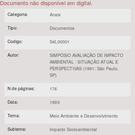
Documento não disponível em digital.
Bioma / Bacia
Categoria:
Anais
Tipo:
Documentos
Tema
Codigo:
S4L00001
Subtema
Autor:
SIMPÓSIO AVALIAÇÃO DE IMPACTO
Área de Levantamento
AMBIENTAL : SITUAÇÃO ATUAL E
PERSPECTIVAS (1991: São Paulo,
SP)
Área Protegida
N de páginas:
176
BUSCAR
Data:
1993
Tema:
Meio Ambiente e Desenvolvimento
Subtema:
Impacto Socioambiental