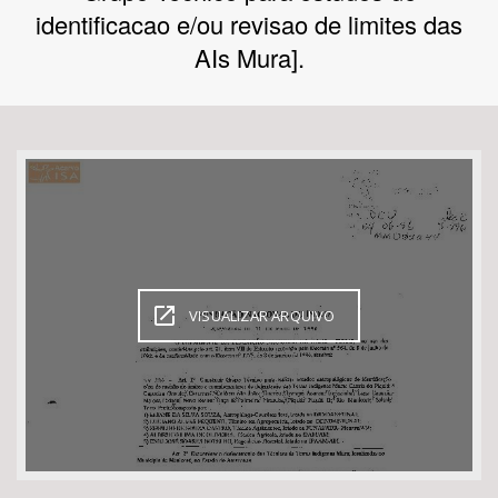
identificacao e/ou revisao de limites das
Bioma / Bacia
AIs Mura].
Tema
Subtema
Área de Levantamento
Área Protegida
VISUALIZAR ARQUIVO
BUSCAR