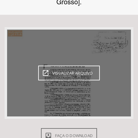
Grosso].
Bioma / Bacia
Tema
Subtema
Área de Levantamento
VISUALIZAR ARQUIVO
Área Protegida
BUSCAR
FAÇA O DOWNLOAD