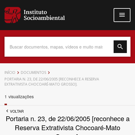
Pular
para
o
conteúdo
principal
Data do Documento
INÍCIO
DOCUMENTOS
PORTARIA N. 23, DE 22/06/2005 [RECONHECE A RESERVA
EXTRATIVISTA CHOCOARÉ-MATO GROSSO].
1
visualizações
Até
VOLTAR
Portaria n. 23, de 22/06/2005 [reconhece a
Reserva Extrativista Chocoaré-Mato
Povo Indígena