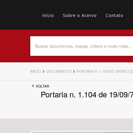
Pular
Main
para
o
Início
Sobre o Acervo
Contato
navigation
Menu
conteúdo
principal
secundário
Data do Documento
Até
INÍCIO
DOCUMENTOS
PORTARIA N. 1.104 DE 19/09/72 
VOLTAR
Portaria n. 1.104 de 19/09/
Povo Indígena
Tema