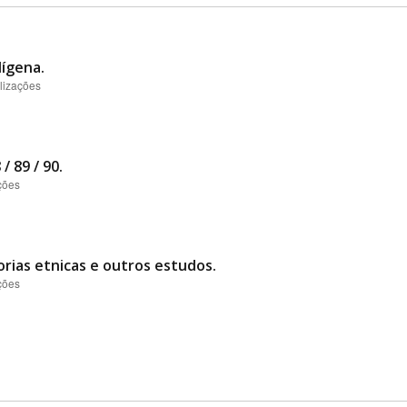
ígena.
lizações
/ 89 / 90.
ções
ias etnicas e outros estudos.
ções