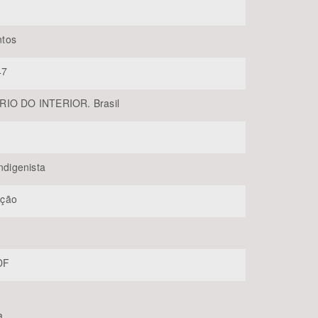
tos
47
RIO DO INTERIOR. Brasil
BUSCAR
Indigenista
ção
-DF
a