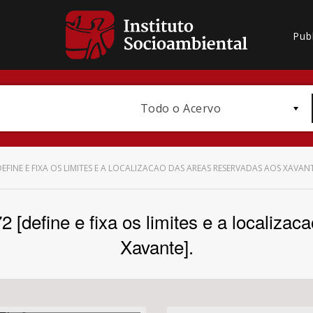
Pub
Todo o Acervo
[DEFINE E FIXA OS LIMITES E A LOCALIZACAO DAS AREAS RESERVADAS AOS XAVANT
72 [define e fixa os limites e a localiza
Bioma / Bacia
Xavante].
Subtema