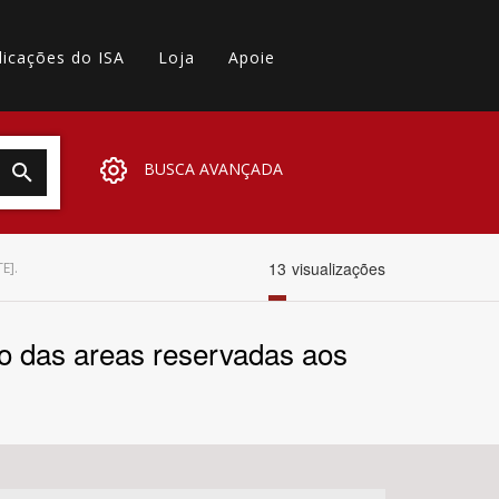
licações do ISA
Loja
Apoie
BUSCA AVANÇADA
13
visualizações
E].
cao das areas reservadas aos