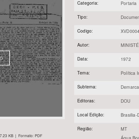
Categoria:
Portaria
Tipo:
Documen
Área Protegida
Codigo:
XVD000
Autor:
MINISTÉ
VO
Data:
1972
Tema:
Política 
Subtema:
Demarca
Editoras:
DOU
Local Edição:
Brasilia
Região:
MT
7.23 KB | Formato: PDF
Água Bo