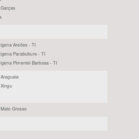
 Garças
a
dígena Areões - TI
dígena Parabubure - TI
dígena Pimentel Barbosa - TI
 Araguaia
 Xingu
 Mato Grosso