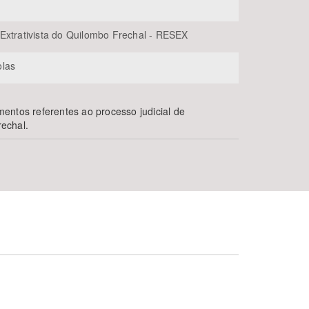
Extrativista do Quilombo Frechal - RESEX
olas
entos referentes ao processo judicial de
echal.