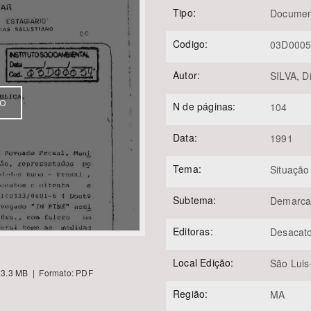
Tipo:
Documen
Codigo:
03D000
Área Protegida
Autor:
SILVA, D
VO
N de páginas:
104
Data:
1991
Tema:
Situação
Subtema:
Demarca
Editoras:
Desacat
Local Edição:
São Lui
3.3 MB | Formato: PDF
Região:
MA