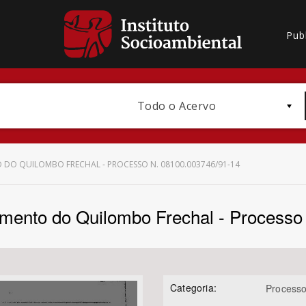
Pub
Todo o Acervo
DO QUILOMBO FRECHAL - PROCESSO N. 08100.003746/91-14
imento do Quilombo Frechal - Processo
Bioma / Bacia
Categoria:
Processo
Subtema