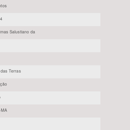
tos
54
imas Salustiano da
BUSCAR
 das Terras
ção
o
s-MA