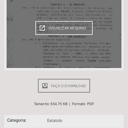
Bioma / Bacia
VISUALIZAR ARQUIVO
Tema
Subtema
Área de Levantamento
Área Protegida
FAÇA O DOWNLOAD
BUSCAR
Tamanho: 554.75 KB | Formato: PDF
Categoria:
Estatuto