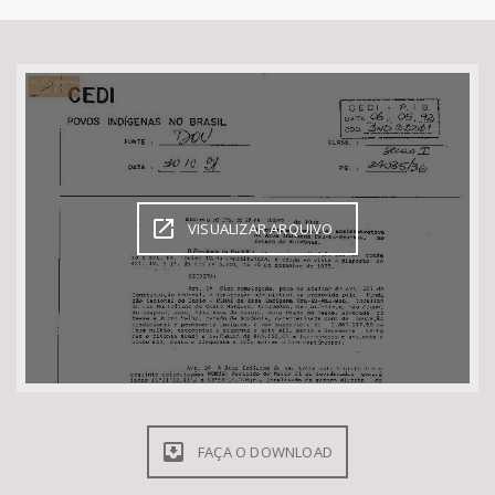
Bioma / Bacia
Tema
Subtema
Área de Levantamento
VISUALIZAR ARQUIVO
Área Protegida
BUSCAR
FAÇA O DOWNLOAD