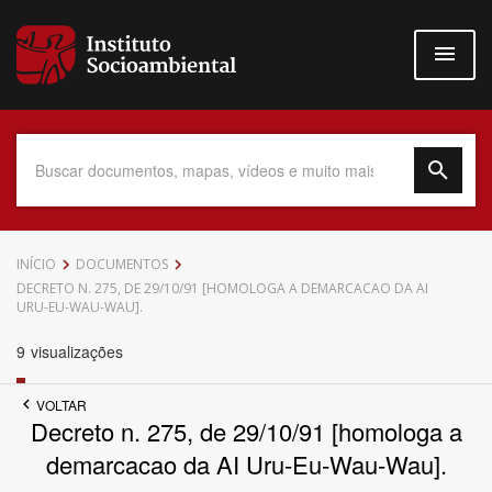
Pular
para
o
conteúdo
principal
Data do Documento
INÍCIO
DOCUMENTOS
DECRETO N. 275, DE 29/10/91 [HOMOLOGA A DEMARCACAO DA AI
URU-EU-WAU-WAU].
9
visualizações
Até
VOLTAR
Decreto n. 275, de 29/10/91 [homologa a
demarcacao da AI Uru-Eu-Wau-Wau].
Povo Indígena