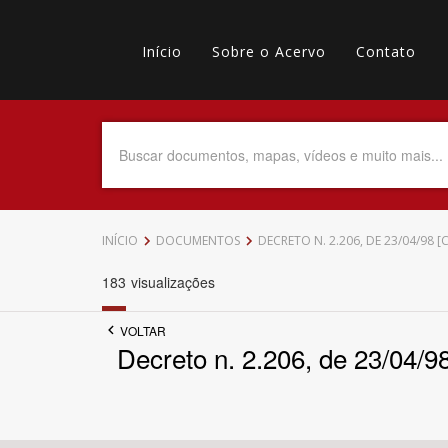
Pular
Main
para
o
Início
Sobre o Acervo
Contato
navigation
Menu
conteúdo
principal
secundário
Data do Documento
Até
INÍCIO
DOCUMENTOS
DECRETO N. 2.206, DE 23/04/98
183
visualizações
VOLTAR
Povo Indígena
Decreto n. 2.206, de 23/04/9
Tema