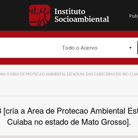
Pub
Todo o Acervo
 [CRIA A AREA DE PROTECAO AMBIENTAL ESTADUAL DAS CABECEIRAS DO RIO C
Bioma / Bacia
8 [cria a Area de Protecao Ambiental E
Cuiaba no estado de Mato Grosso].
Subtema