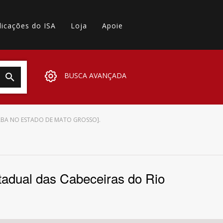
licações do ISA
Loja
Apoie
BUSCA AVANÇADA
UIABA NO ESTADO DE MATO GROSSO].
stadual das Cabeceiras do Rio