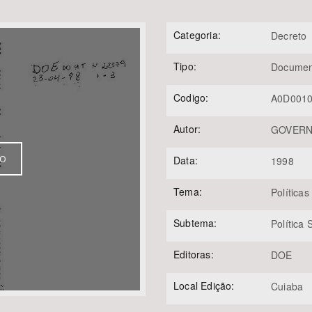
Categoria:
Decreto
Tipo:
Documen
Área Protegida
Codigo:
A0D001
Autor:
GOVERNO
VO
Data:
1998
Tema:
Políticas
Subtema:
Política
Editoras:
DOE
Local Edição:
Cuiaba