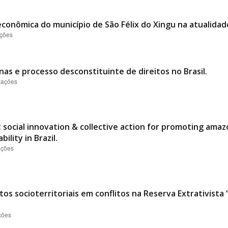
conômica do município de São Félix do Xingu na atualidad
ações
nas e processo desconstituinte de direitos no Brasil.
izações
 social innovation & collective action for promoting ama
ility in Brazil.
ações
os socioterritoriais em conflitos na Reserva Extrativist
ções