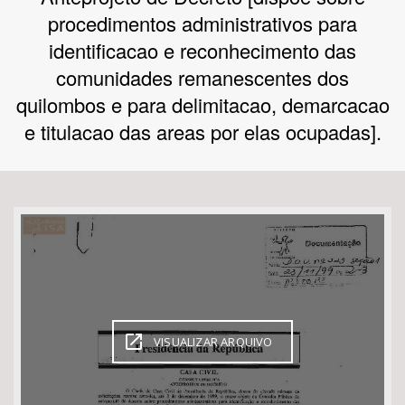
procedimentos administrativos para
Bioma / Bacia
identificacao e reconhecimento das
comunidades remanescentes dos
Tema
quilombos e para delimitacao, demarcacao
e titulacao das areas por elas ocupadas].
Subtema
Área de Levantamento
Área Protegida
BUSCAR
VISUALIZAR ARQUIVO