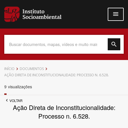
Pular
para
o
conteúdo
principal
Data do Documento
INÍCIO
DOCUMENTOS
AÇÃO DIRETA DE INCONSTITUCIONALIDADE: PROCESSO N. 6.528.
9
visualizações
Até
VOLTAR
Ação Direta de Inconstitucionalidade:
Processo n. 6.528.
Povo Indígena