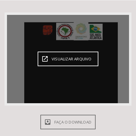
Bioma / Bacia
Tema
Subtema
VISUALIZAR ARQUIVO
Área de Levantamento
Área Protegida
BUSCAR
FAÇA O DOWNLOAD