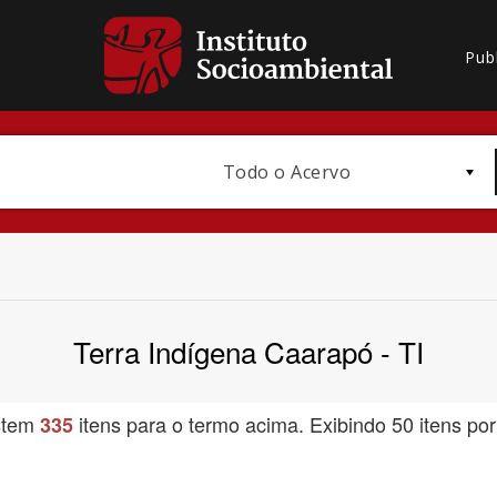
Pub
Todo o Acervo
Terra Indígena Caarapó - TI
Bioma / Bacia
stem
itens para o termo acima. Exibindo 50 itens por
335
Subtema