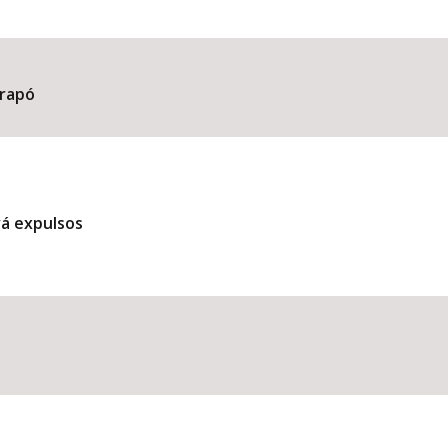
arapó
vá expulsos