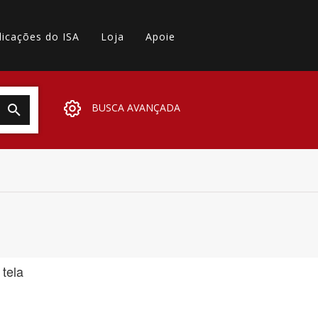
licações do ISA
Loja
Apoie
BUSCA AVANÇADA
 tela