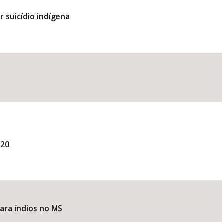
r suicídio indígena
120
para índios no MS