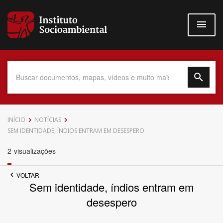
Pular
para
o
conteúdo
principal
Data do Documento
INÍCIO
NOTÍCIAS
SEM IDENTIDADE, ÍNDIOS ENTRAM EM DESESPERO
2
visualizações
Até
VOLTAR
Sem identidade, índios entram em
desespero
Povo Indígena