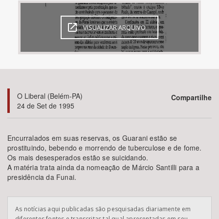
Bioma / Bacia
VISUALIZAR ARQUIVO
Tema
Subtema
O Liberal (Belém-PA)
Compartilhe
Área de Levantamento
24 de Set de 1995
Área Protegida
Encurralados em suas reservas, os Guarani estão se
prostituindo, bebendo e morrendo de tuberculose e de fome.
Os mais desesperados estão se suicidando.
BUSCAR
A matéria trata ainda da nomeação de Márcio Santilli para a
presidência da Funai.
As notícias aqui publicadas são pesquisadas diariamente em
diferentes fontes e transcritas tal qual apresentadas em seu