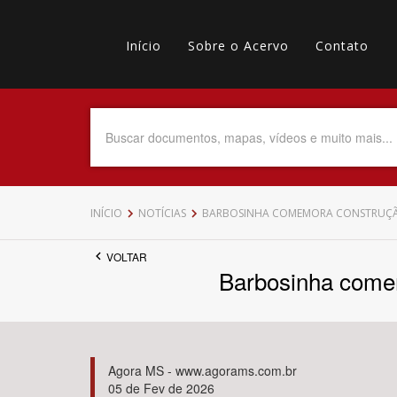
Pular
Main
para
o
Início
Sobre o Acervo
Contato
navigation
Menu
conteúdo
principal
secundário
Data do Documento
Até
INÍCIO
NOTÍCIAS
BARBOSINHA COMEMORA CONSTRUÇÃO 
VOLTAR
Barbosinha comem
Povo Indígena
Agora MS - www.agorams.com.br
05 de Fev de 2026
Tema