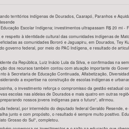
ando territórios indígenas de Dourados, Caarapó, Paranhos e Aquida
 Resende
Educação Escolar Indígena; investimentos ultrapassam R$ 20 mi - 
Área Protegida
 e respeito à identidade cultural das comunidades indígenas de Mat
neficiadas as comunidades Bororó e Jaguapiru, em Dourados, Tey Kuê
o governo federal, por meio do PAC Indígena, e resultado de artic
idente da República, Luiz Inácio Lula da Silva, e confirmadas na s
ação dos recursos também contou com atuação importante do Gover
junto à Secretaria de Educação Continuada, Alfabetização, Diversid
iderando a expertise na construção de escolas indígenas e urbana
osinha, o investimento reforça o compromisso da gestão estadual c
vas escolas nas aldeias de Dourados e mais quatro em outras regiõe
reparando nossos jovens indígenas para o futuro", afirmou.
a federal, por intermédio do deputado federal Geraldo Resende, e
balha junto e com propósito, o resultado é sempre muito positivo. Ed
ato Grosso do Sul", completou.
também comemora os investimentos e o salto na educação que chega 