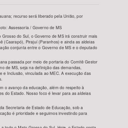
uana; recurso será liberado pela União, por
Foto: Assessoria / Governo de MS
o Grosso do Sul, o Governo de MS irá construir mais
 (Caarapó), Pirajuí (Paranhos) e ainda as aldeias
ulação conjunta entre o Governo de MS e o deputado
emana passada por meio de portaria do Comitê Gestor
BUSCAR
no de MS, seja na definição das demandas,
ade e Inclusão, vinculada ao MEC. A execução das
s.
om o avanço da educação, além do respeito à
s do Estado. Nosso foco é levar para as aldeias
 da Secretaria de Estado de Educação, sob a
ucação é prioridade e seguimos investindo para
a todo o Mato Grosso do Sul. Hoje, o Estado conta