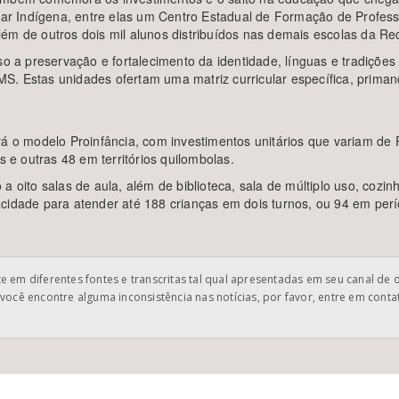
r Indígena, entre elas um Centro Estadual de Formação de Professo
ém de outros dois mil alunos distribuídos nas demais escolas da Re
a preservação e fortalecimento da identidade, línguas e tradições 
S. Estas unidades ofertam uma matriz curricular específica, priman
rá o modelo Proinfância, com investimentos unitários que variam de 
e outras 48 em territórios quilombolas.
a oito salas de aula, além de biblioteca, sala de múltiplo uso, cozin
cidade para atender até 188 crianças em dois turnos, ou 94 em perí
 em diferentes fontes e transcritas tal qual apresentadas em seu canal de 
você encontre alguma inconsistência nas notícias, por favor, entre em cont