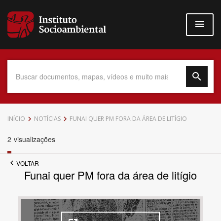
Pular
para
o
conteúdo
principal
Data do Documento
INÍCIO
NOTÍCIAS
FUNAI QUER PM FORA DA ÁREA DE LITÍGIO
2
visualizações
VOLTAR
Até
Funai quer PM fora da área de litígio
Povo Indígena