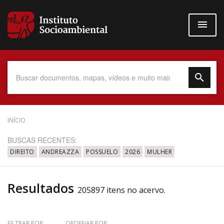
Pular
para
o
conteúdo
principal
Data do Documento
INÍCIO
BUSCAS RECENTES:
DIREITO
ANDREAZZA
POSSUELO
2026
MULHER
Até
Resultados
205897 itens no acervo.
Povo Indígena
FILTRAR POR:
ORDENAR POR: