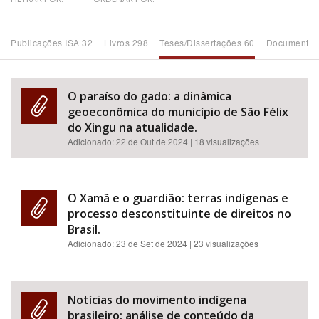
Bioma / Bacia
Publicações ISA 32
Livros 298
Teses/Dissertações 60
Documentos
Tema
O paraíso do gado: a dinâmica
Subtema
geoeconômica do município de São Félix
do Xingu na atualidade.
Adicionado:
22 de Out de 2024
| 18 visualizações
Área de Levantamento
Área Protegida
O Xamã e o guardião: terras indígenas e
processo desconstituinte de direitos no
Brasil.
BUSCAR
Adicionado:
23 de Set de 2024
| 23 visualizações
Notícias do movimento indígena
brasileiro: análise de conteúdo da