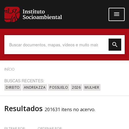
Pular
para
o
conteúdo
principal
Data do Documento
INÍCIO
BUSCAS RECENTES:
DIREITO
ANDREAZZA
POSSUELO
2026
MULHER
Até
Resultados
201631 itens no acervo.
Povo Indígena
FILTRAR POR:
ORDENAR POR: