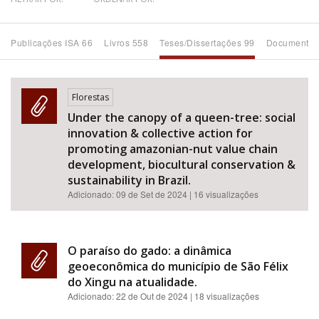
Bioma / Bacia
Publicações ISA 66
Livros 558
Teses/Dissertações 99
Documentos
Tema
Florestas
Subtema
Under the canopy of a queen-tree: social
innovation & collective action for
Área de Levantamento
promoting amazonian-nut value chain
development, biocultural conservation &
sustainability in Brazil.
Área Protegida
Adicionado:
09 de Set de 2024
| 16 visualizações
BUSCAR
O paraíso do gado: a dinâmica
geoeconômica do município de São Félix
do Xingu na atualidade.
Adicionado:
22 de Out de 2024
| 18 visualizações