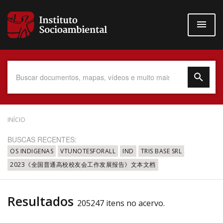
Pular
para
o
conteúdo
principal
Data do Documento
INÍCIO
BUSCAS RECENTES:
OS INDIGENAS
VTUNOTESFORALL
IND
TRIS BASE SRL
2023《全国普通高校校友会工作发展报告》文本文档
Até
Resultados
205247 itens no acervo.
Povo Indígena