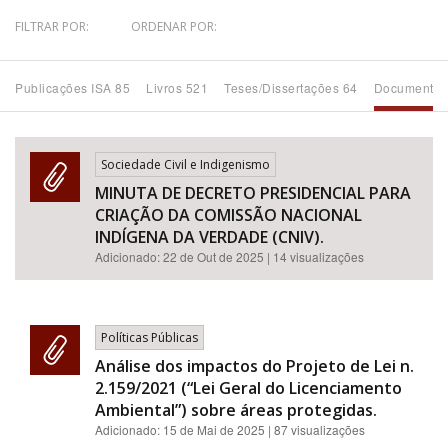
FILTRAR POR:
ORDENAR POR:
Bioma / Bacia
Publicações ISA 85
Livros 521
Teses/Dissertações 64
Documentos
Tema
Subtema
Sociedade Civil e Indigenismo
MINUTA DE DECRETO PRESIDENCIAL PARA
Área de Levantamento
CRIAÇÃO DA COMISSÃO NACIONAL
INDÍGENA DA VERDADE (CNIV).
Área Protegida
Adicionado:
22 de Out de 2025
| 14 visualizações
BUSCAR
Políticas Públicas
Análise dos impactos do Projeto de Lei n.
2.159/2021 (“Lei Geral do Licenciamento
Ambiental”) sobre áreas protegidas.
Adicionado:
15 de Mai de 2025
| 87 visualizações