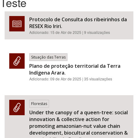
Teste
Bioma / Bacia
Protocolo de Consulta dos ribeirinhos da
RESEX Rio Iriri.
Tema
Adicionado:
15 de Abr de 2025
| 9 visualizações
Subtema
Situação das Terras
Área de Levantamento
Plano de proteção territorial da Terra
Indígena Arara.
Adicionado:
09 de Abr de 2025
| 35 visualizações
Área Protegida
BUSCAR
Florestas
Under the canopy of a queen-tree: social
innovation & collective action for
promoting amazonian-nut value chain
development, biocultural conservation &