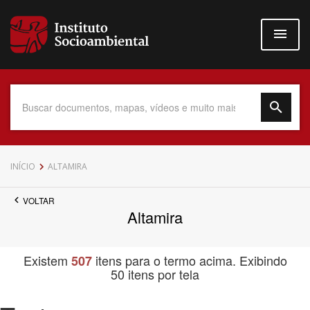
Pular
para
o
conteúdo
principal
Data do Documento
INÍCIO
ALTAMIRA
VOLTAR
Altamira
Até
Existem
itens para o termo acima. Exibindo
507
50 itens por tela
Povo Indígena