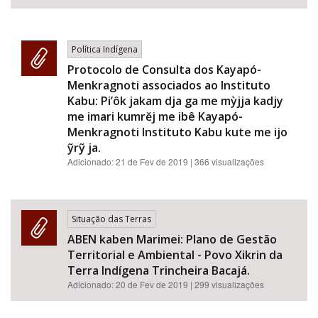
Política Indígena
Protocolo de Consulta dos Kayapó-
Menkragnoti associados ao Instituto
Kabu: Pi’ôk jakam dja ga me mỳjja kadjy
me imari kumrĕj me ibê Kayapó-
Menkragnoti Instituto Kabu kute me ijo
ỹrỹ ja.
Adicionado:
21 de Fev de 2019
| 366 visualizações
Situação das Terras
ABEN kaben Marimei: Plano de Gestão
Territorial e Ambiental - Povo Xikrin da
Terra Indígena Trincheira Bacajá.
Adicionado:
20 de Fev de 2019
| 299 visualizações