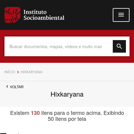
Pular
para
o
conteúdo
principal
Data do Documento
INÍCIO
HIXKARYANA
VOLTAR
Hixkaryana
Até
Existem
itens para o termo acima. Exibindo
130
50 itens por tela
Povo Indígena