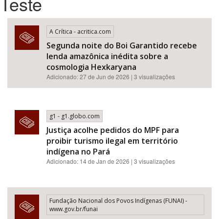
Teste
Bioma / Bacia
A Crítica - acritica.com
Segunda noite do Boi Garantido recebe
Tema
lenda amazônica inédita sobre a
cosmologia Hexkaryana
Subtema
Adicionado: 27 de Jun de 2026 | 3 visualizações
Área de Levantamento
g1 - g1.globo.com
Área Protegida
Justiça acolhe pedidos do MPF para
proibir turismo ilegal em território
indígena no Pará
BUSCAR
Adicionado: 14 de Jan de 2026 | 3 visualizações
Fundação Nacional dos Povos Indígenas (FUNAI) -
www.gov.br/funai