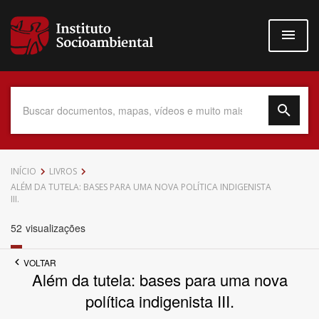
Pular
para
o
conteúdo
principal
Data do Documento
INÍCIO
LIVROS
ALÉM DA TUTELA: BASES PARA UMA NOVA POLÍTICA INDIGENISTA
III.
52
visualizações
Até
VOLTAR
Além da tutela: bases para uma nova
política indigenista III.
Povo Indígena