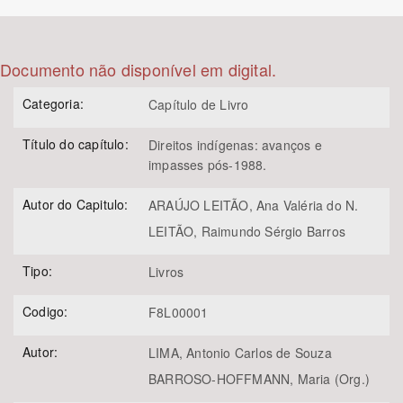
Bioma / Bacia
Documento não disponível em digital.
Tema
Categoria:
Capítulo de Livro
Subtema
Título do capítulo:
Direitos indígenas: avanços e
impasses pós-1988.
Área de Levantamento
Autor do Capitulo:
ARAÚJO LEITÃO, Ana Valéria do N.
LEITÃO, Raimundo Sérgio Barros
Área Protegida
Tipo:
Livros
BUSCAR
Codigo:
F8L00001
Autor:
LIMA, Antonio Carlos de Souza
BARROSO-HOFFMANN, Maria (Org.)