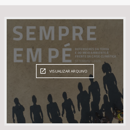
Bioma / Bacia
Tema
Subtema
Área de Levantamento
VISUALIZAR ARQUIVO
Área Protegida
BUSCAR