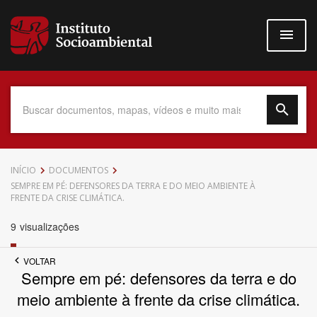
Pular
para
o
conteúdo
principal
Data do Documento
INÍCIO
DOCUMENTOS
SEMPRE EM PÉ: DEFENSORES DA TERRA E DO MEIO AMBIENTE À
FRENTE DA CRISE CLIMÁTICA.
9
visualizações
Até
VOLTAR
Sempre em pé: defensores da terra e do
meio ambiente à frente da crise climática.
Povo Indígena