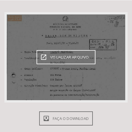
Bioma / Bacia
Tema
Subtema
VISUALIZAR ARQUIVO
Área de Levantamento
Área Protegida
BUSCAR
FAÇA O DOWNLOAD