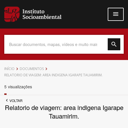
Pular
para
o
conteúdo
principal
Data do Documento
INÍCIO
DOCUMENTOS
RELATORIO DE VIAGEM: AREA INDIGENA IGARAPE TAUAMIRIM.
5
visualizações
Até
VOLTAR
Relatorio de viagem: area indigena Igarape
Tauamirim.
Povo Indígena