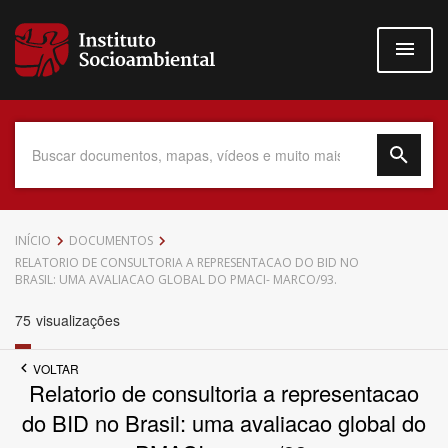
Pular
para
o
conteúdo
principal
Data do Documento
INÍCIO
DOCUMENTOS
RELATORIO DE CONSULTORIA A REPRESENTACAO DO BID NO
BRASIL: UMA AVALIACAO GLOBAL DO PMACI- MARCO/93.
75
visualizações
Até
VOLTAR
Relatorio de consultoria a representacao
do BID no Brasil: uma avaliacao global do
Povo Indígena