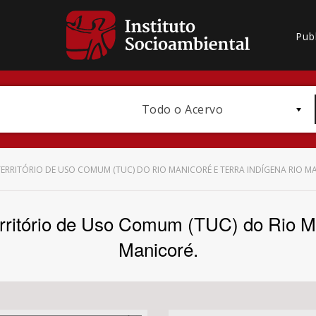
Pub
Todo o Acervo
RRITÓRIO DE USO COMUM (TUC) DO RIO MANICORÉ E TERRA INDÍGENA RIO M
erritório de Uso Comum (TUC) do Rio Ma
Bioma / Bacia
Manicoré.
Subtema