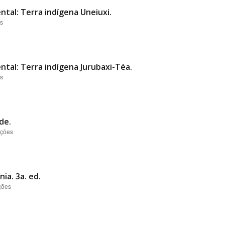
ntal: Terra indígena Uneiuxi.
es
ntal: Terra indígena Jurubaxi-Téa.
es
de.
ações
ia. 3a. ed.
ções