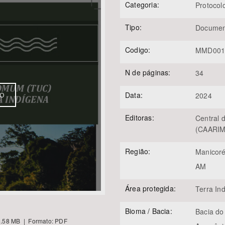
Categoria:
Protocol
Tipo:
Documen
Área Protegida
Codigo:
MMD001
N de páginas:
34
Data:
2024
VO
Editoras:
Central 
(CAARIM
Região:
Manicor
AM
Área protegida:
Terra In
Bioma / Bacia:
Bacia do
.58 MB | Formato: PDF