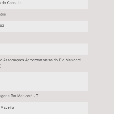
o de Consulta
tos
03
BUSCAR
de Associações Agroextrativistas do Rio Manicoré
)
é
dígena Rio Manicoré - TI
 Madeira