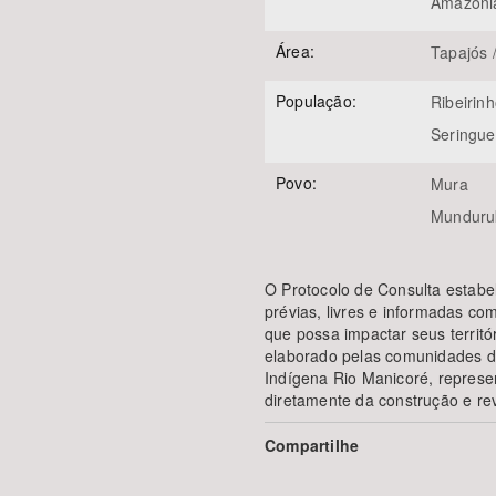
Amazôni
Área:
Tapajós 
População:
Ribeirin
Seringue
Povo:
Mura
Munduru
O Protocolo de Consulta estabel
prévias, livres e informadas c
que possa impactar seus territór
elaborado pelas comunidades do
Indígena Rio Manicoré, repres
diretamente da construção e re
Compartilhe