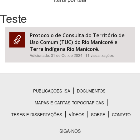
Teste
Bioma / Bacia
Tema
Protocolo de Consulta do Território de
Uso Comum (TUC) do Rio Manicoré e
Subtema
Terra Indígena Rio Manicoré.
Adicionado:
31 de Out de 2024
| 11 visualizações
Área de Levantamento
Área Protegida
PUBLICAÇÕES ISA
DOCUMENTOS
Rodapé
BUSCAR
MAPAS E CARTAS TOPOGRAFICAS
TESES E DISSERTAÇÕES
VÍDEOS
SOBRE
CONTATO
SIGA-NOS