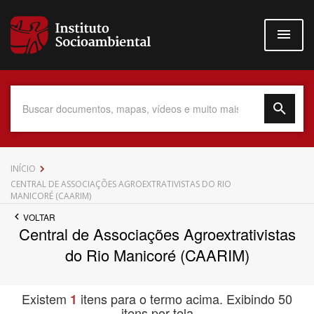
Pular
para
o
conteúdo
principal
Data do Documento
INÍCIO
CENTRAL DE ASSOCIAÇÕES AGROEXTRATIVISTAS DO RIO
MANICORÉ (CAARIM)
VOLTAR
Central de Associações Agroextrativistas
Até
do Rio Manicoré (CAARIM)
Existem
itens para o termo acima. Exibindo 50
1
Povo Indígena
itens por tela