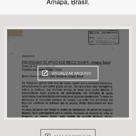
Amapa, Brasil.
Bioma / Bacia
Tema
Subtema
Área de Levantamento
VISUALIZAR ARQUIVO
Área Protegida
BUSCAR