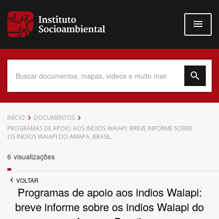
Pular
para
o
conteúdo
principal
Data do Documento
INÍCIO
DOCUMENTOS
PROGRAMAS DE APOIO AOS INDIOS WAIAPI: BREVE INFORME SOBRE
OS INDIOS WAIAPI DO AMAPA, BRASIL.
6
visualizações
Até
VOLTAR
Programas de apoio aos indios Waiapi:
breve informe sobre os indios Waiapi do
Povo Indígena