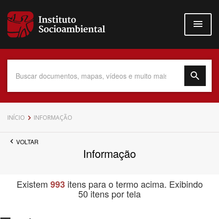
Pular
para
o
conteúdo
principal
Data do Documento
INÍCIO
INFORMAÇÃO
VOLTAR
Informação
Até
Existem
itens para o termo acima. Exibindo
993
50 itens por tela
Povo Indígena