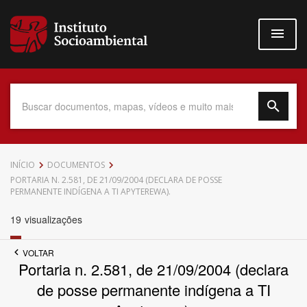
Pular
para
o
conteúdo
principal
Data do Documento
INÍCIO
DOCUMENTOS
PORTARIA N. 2.581, DE 21/09/2004 (DECLARA DE POSSE
PERMANENTE INDÍGENA A TI APYTEREWA).
19
visualizações
Até
VOLTAR
Portaria n. 2.581, de 21/09/2004 (declara
de posse permanente indígena a TI
Povo Indígena