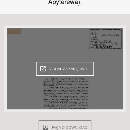
Apyterewa).
Bioma / Bacia
Tema
Subtema
Área de Levantamento
VISUALIZAR ARQUIVO
Área Protegida
BUSCAR
FAÇA O DOWNLOAD