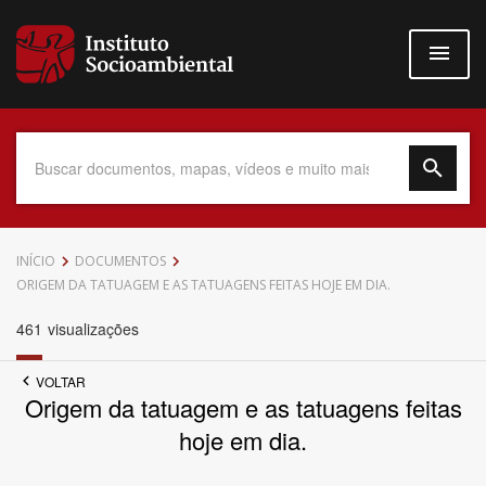
Pular
para
o
conteúdo
principal
Data do Documento
INÍCIO
DOCUMENTOS
ORIGEM DA TATUAGEM E AS TATUAGENS FEITAS HOJE EM DIA.
461
visualizações
Até
VOLTAR
Origem da tatuagem e as tatuagens feitas
hoje em dia.
Povo Indígena