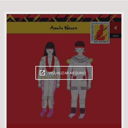
Bioma / Bacia
Tema
Subtema
Área de Levantamento
VISUALIZAR ARQUIVO
Área Protegida
BUSCAR