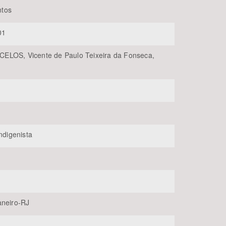
tos
01
LOS, Vicente de Paulo Teixeira da Fonseca,
BUSCAR
Indigenista
aneiro-RJ