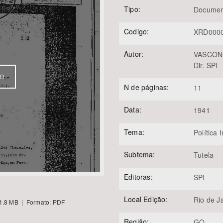
Tipo:
Documen
Codigo:
XRD000
Área Protegida
Autor:
VASCONCE
Dir. SPI
VO
N de páginas:
11
Data:
1941
Tema:
Política 
Subtema:
Tutela
Editoras:
SPI
Local Edição:
Rio de J
1.8 MB | Formato: PDF
Região:
GO