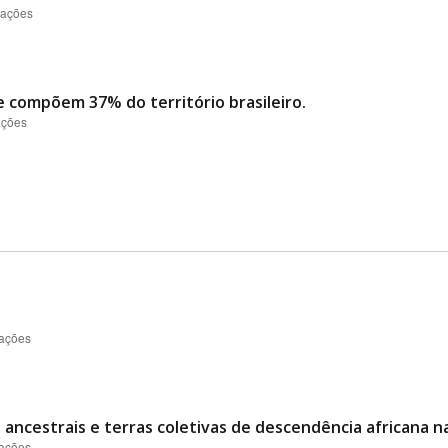
zações
e compõem 37% do território brasileiro.
ações
zações
 ancestrais e terras coletivas de descendência africana n
zações