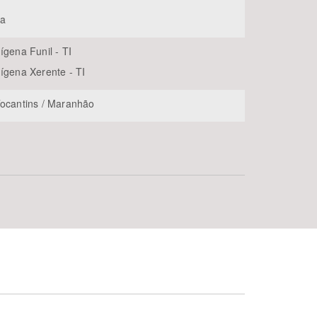
ia
ígena Funil - TI
dígena Xerente - TI
Tocantins / Maranhão