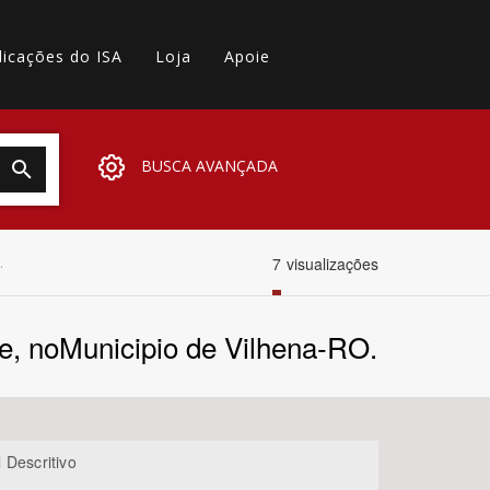
licações do ISA
Loja
Apoie
BUSCA AVANÇADA
7
visualizações
.
e, noMunicipio de Vilhena-RO.
 Descritivo