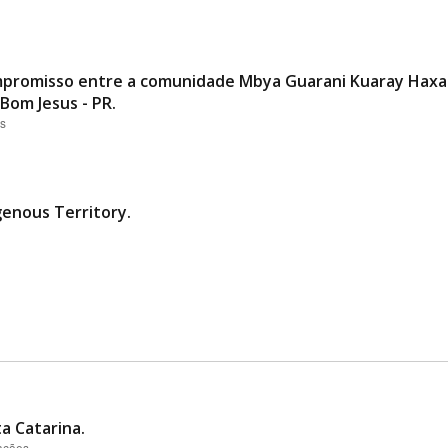
promisso entre a comunidade Mbya Guarani Kuaray Haxa 
Bom Jesus - PR.
es
genous Territory.
a Catarina.
zações