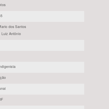
tos
65
ario dos Santos
Luiz Antônio
BUSCAR
Indigenista
ção
unai
-DF