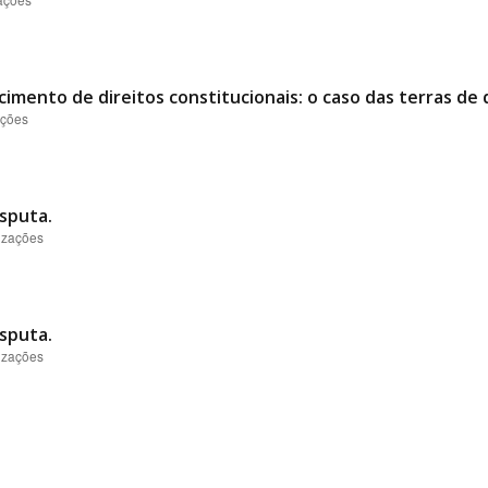
imento de direitos constitucionais: o caso das terras de 
ações
isputa.
lizações
isputa.
lizações