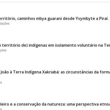
erritório, caminhos mbya guarani desde Yvymbyte a Piraí.
izações
 território de) indígenas em isolamento voluntário na Te
ações
 João à Terra Indígena Xakriabá: as circunstâncias da fo
es
uleiro e a conservação da natureza: uma perspectiva etno
es