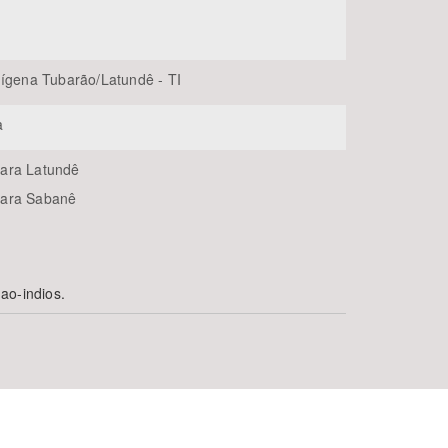
dígena Tubarão/Latundê - TI
a
ara Latundê
ara Sabanê
ao-indios.