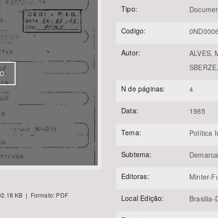
Tipo:
Documen
Codigo:
0ND000
Área Protegida
Autor:
ALVES, M
SBERZE, 
VO
N de páginas:
4
Data:
1985
Tema:
Política 
Subtema:
Demarca
Editoras:
Minter-F
2.18 KB | Formato: PDF
Local Edição:
Brasilia