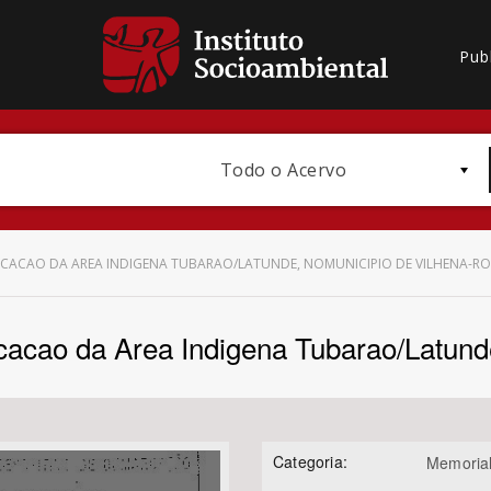
Pub
Todo o Acervo
RCACAO DA AREA INDIGENA TUBARAO/LATUNDE, NOMUNICIPIO DE VILHENA-RO
cacao da Area Indigena Tubarao/Latund
Bioma / Bacia
Categoria:
Memorial
Subtema