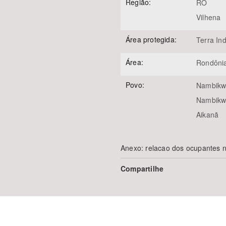
Região:
RO
Vilhena
Área protegida:
Terra In
Área:
Rondôni
Povo:
Nambikw
Nambikw
Aikanã
Anexo: relacao dos ocupantes n
Compartilhe