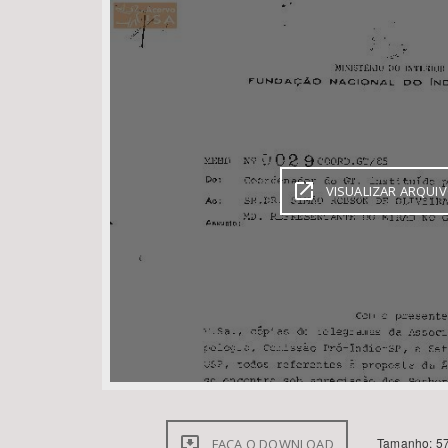
Área de Levantamento
VISUALIZAR ARQUI
Tamanho: 57
FAÇA O DOWNLOAD