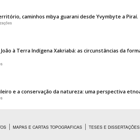
erritório, caminhos mbya guarani desde Yvymbyte a Piraí.
izações
 João à Terra Indígena Xakriabá: as circunstâncias da fo
es
uleiro e a conservação da natureza: uma perspectiva etno
es
TOS
MAPAS E CARTAS TOPOGRAFICAS
TESES E DISSERTAÇÕES