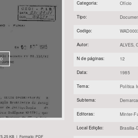
Categoria:
Ofício
Tipo:
Documen
Área Protegida
Codigo:
WAD000
Autor:
ALVES, G
N de páginas:
12
VO
Data:
1985
Tema:
Política 
Subtema:
Demarca
Editoras:
Minter-F
Local Edição:
Brasilia-
5.25 KB | Formato: PDF