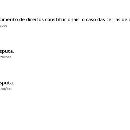
imento de direitos constitucionais: o caso das terras de 
ações
isputa.
lizações
isputa.
lizações