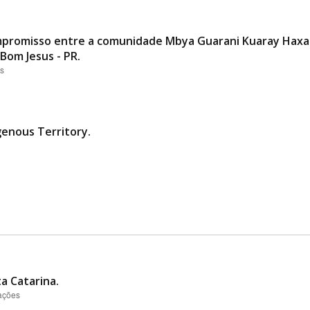
promisso entre a comunidade Mbya Guarani Kuaray Haxa 
Bom Jesus - PR.
es
genous Territory.
a Catarina.
zações