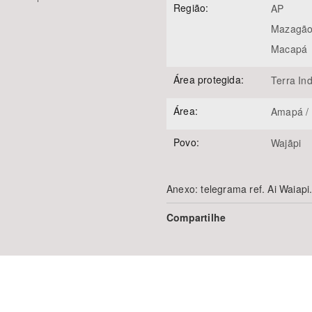
Região:
AP
Mazagã
Macapá
Área protegida:
Terra In
Área:
Amapá / 
Povo:
Wajãpi
Anexo: telegrama ref. Ai Waiapi
Compartilhe