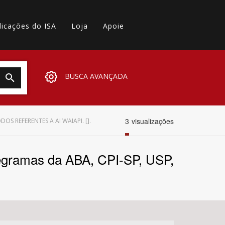
licações do ISA
Loja
Apoie
BUSCA AVANÇADA
3
visualizações
S REFERENTES A AI WAIAPI. [].
egramas da ABA, CPI-SP, USP,