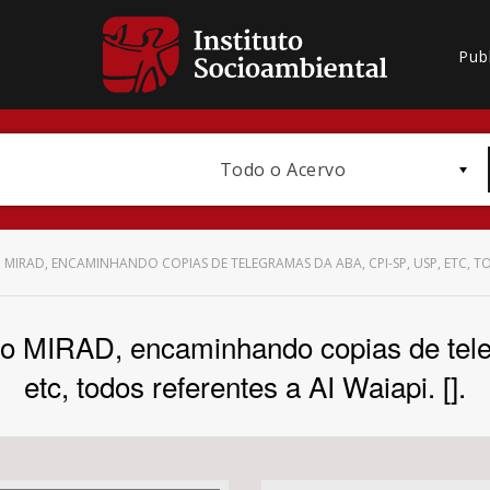
Pub
Todo o Acervo
MIRAD, ENCAMINHANDO COPIAS DE TELEGRAMAS DA ABA, CPI-SP, USP, ETC, TODO
o MIRAD, encaminhando copias de tel
Bioma / Bacia
etc, todos referentes a AI Waiapi. [].
Subtema