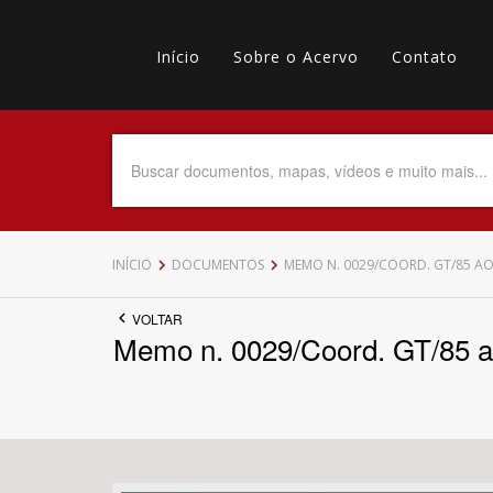
Pular
Main
para
o
Início
Sobre o Acervo
Contato
navigation
Menu
conteúdo
principal
secundário
Data do Documento
Até
INÍCIO
DOCUMENTOS
MEMO N. 0029/COORD. GT/85 AO 
VOLTAR
Memo n. 0029/Coord. GT/85 a
Povo Indígena
Tema