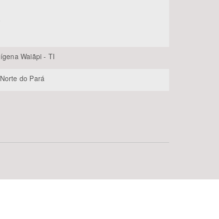
o
dígena Waiãpi - TI
Norte do Pará
.