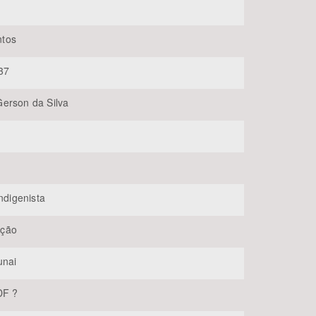
tos
37
erson da Silva
BUSCAR
Indigenista
ção
unai
DF ?