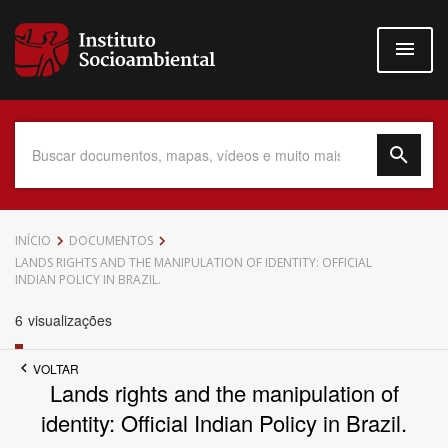
Pular
para
o
conteúdo
principal
Data do Documento
INÍCIO
DOCUMENTOS
LANDS RIGHTS AND THE MANIPULATION OF IDENTITY: OFFICIAL
INDIAN POLICY IN BRAZIL.
6
visualizações
Até
VOLTAR
Lands rights and the manipulation of
identity: Official Indian Policy in Brazil.
Povo Indígena