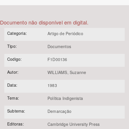
Bioma / Bacia
Documento não disponível em digital.
Tema
Categoria:
Artigo de Periódico
Subtema
Tipo:
Documentos
Área de Levantamento
Codigo:
F1D00136
Autor:
WILLIAMS, Suzanne
Área Protegida
Data:
1983
BUSCAR
Tema:
Política Indigenista
Subtema:
Demarcação
Editoras:
Cambridge University Press