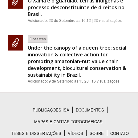
O Xamã e o guardião: terras indígenas e
processo desconstituinte de direitos no
Brasil.
Adicionado:
23 de Setembro as 16:12
| 23 visualizações
Florestas
Under the canopy of a queen-tree: social
innovation & collective action for
promoting amazonian-nut value chain
development, biocultural conservation &
sustainability in Brazil.
Adicionado:
9 de Setembro as 15:28
| 16 visualizações
PUBLICAÇÕES ISA
DOCUMENTOS
Rodapé
MAPAS E CARTAS TOPOGRAFICAS
TESES E DISSERTAÇÕES
VÍDEOS
SOBRE
CONTATO