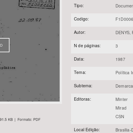
Tipo:
Documen
Codigo:
F1D000
Área Protegida
Autor:
DENYS, R
N de páginas:
VO
3
Data:
1987
Tema:
Política 
Subtema:
Demarca
Editoras:
Minter
Mirad
CSN
91.5 KB | Formato: PDF
Local Edição:
Brasilia