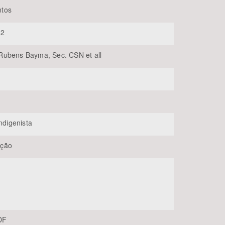
tos
62
ubens Bayma, Sec. CSN et all
BUSCAR
Indigenista
ção
-DF