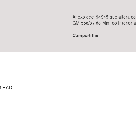
Anexo dec. 94945 que altera c
GM 558/87 do Min. do Interior 
Compartilhe
MIRAD