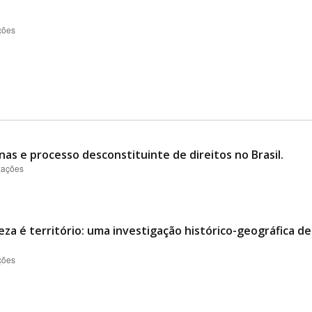
ções
nas e processo desconstituinte de direitos no Brasil.
izações
eza é território: uma investigação histórico-geográfica d
ções