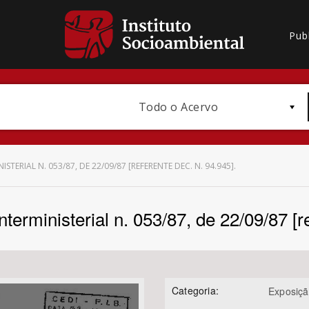
Pub
Todo o Acervo
TERIAL N. 053/87, DE 22/09/87 [REFERENTE DEC. N. 94.945].
terministerial n. 053/87, de 22/09/87 [re
Bioma / Bacia
Categoria:
Exposição
Subtema