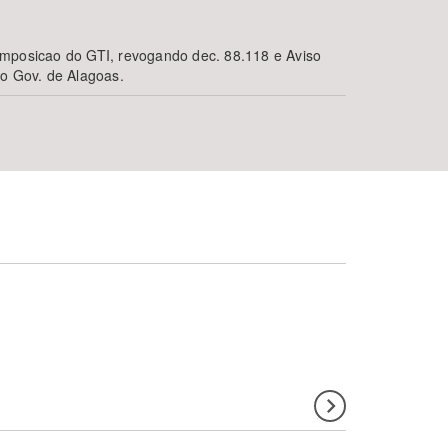
omposicao do GTI, revogando dec. 88.118 e Aviso
ao Gov. de Alagoas.