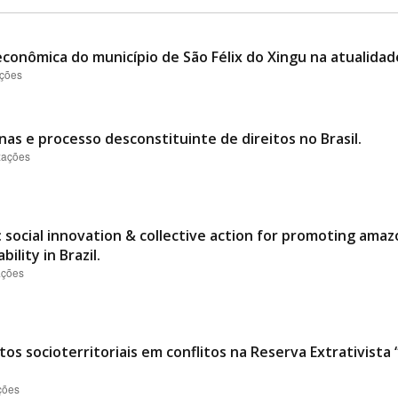
conômica do município de São Félix do Xingu na atualidad
ações
nas e processo desconstituinte de direitos no Brasil.
izações
 social innovation & collective action for promoting ama
ility in Brazil.
ações
os socioterritoriais em conflitos na Reserva Extrativist
ções