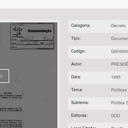
Categoria:
Decreto
Área Protegida
Tipo:
Documen
Codigo:
G0D000
Autor:
PRESIDÊ
VO
Data:
1995
Tema:
Políticas
Subtema:
Política
Editoras:
DOU