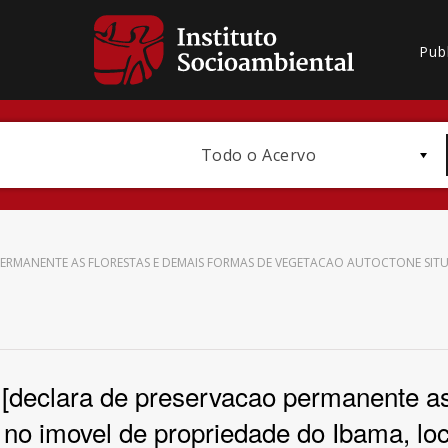
Pub
Todo o Acervo
O PERMANENTE AS FLORESTAS E DEMAIS FORMAS DE VEGETACAO AUTOCTONE SIT
Bioma / Bacia
5 [declara de preservacao permanente as
 no imovel de propriedade do Ibama, loc
Subtema