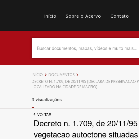
Pular
Main
para
o
Início
Sobre o Acervo
Contato
navigation
Menu
conteúdo
principal
secundário
Data do Documento
Até
INÍCIO
DOCUMENTOS
DECRETO N. 1.709, DE 20/11/95 [DECLARA DE PRESERVACA
LOCALIZADO NA CIDADE DE MACEIO].
3
visualizações
Povo Indígena
VOLTAR
Decreto n. 1.709, de 20/11/9
vegetacao autoctone situadas
Tema