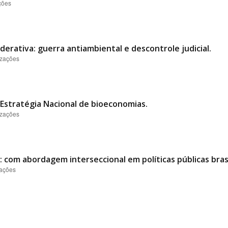
ções
derativa: guerra antiambiental e descontrole judicial.
izações
Estratégia Nacional de bioeconomias.
izações
 com abordagem interseccional em políticas públicas brasi
zações