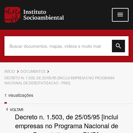
Pular
para
o
conteúdo
principal
Data do Documento
INÍCIO
DOCUMENTOS
DECRETO N. 1.503, DE 25/05/95 [INCLUI EMPRESAS NO PROGRAMA
NACIONAL DE DESESTATIZACAO - PND].
1
visualizações
Até
VOLTAR
Decreto n. 1.503, de 25/05/95 [inclui
empresas no Programa Nacional de
Povo Indígena