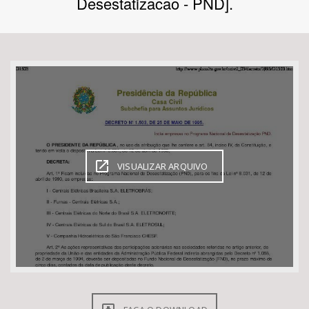
Desestatizacao - PND].
Bioma / Bacia
Tema
Subtema
Área de Levantamento
VISUALIZAR ARQUIVO
Área Protegida
BUSCAR