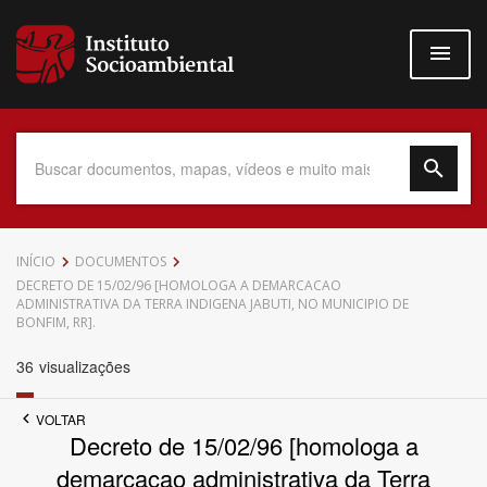
Pular
para
o
conteúdo
principal
Data do Documento
INÍCIO
DOCUMENTOS
DECRETO DE 15/02/96 [HOMOLOGA A DEMARCACAO
ADMINISTRATIVA DA TERRA INDIGENA JABUTI, NO MUNICIPIO DE
BONFIM, RR].
36
visualizações
Até
VOLTAR
Decreto de 15/02/96 [homologa a
demarcacao administrativa da Terra
Povo Indígena