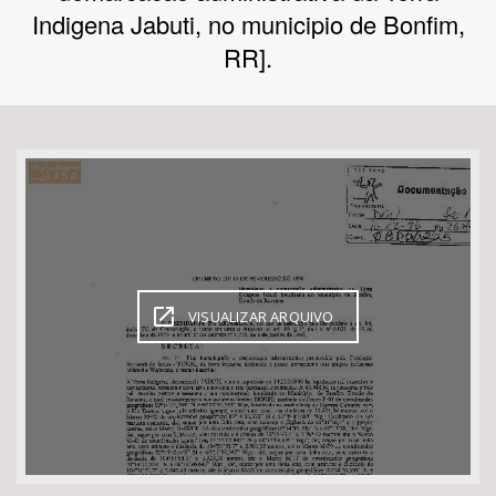
Indigena Jabuti, no municipio de Bonfim,
Bioma / Bacia
RR].
Tema
Subtema
Área de Levantamento
Área Protegida
VISUALIZAR ARQUIVO
BUSCAR