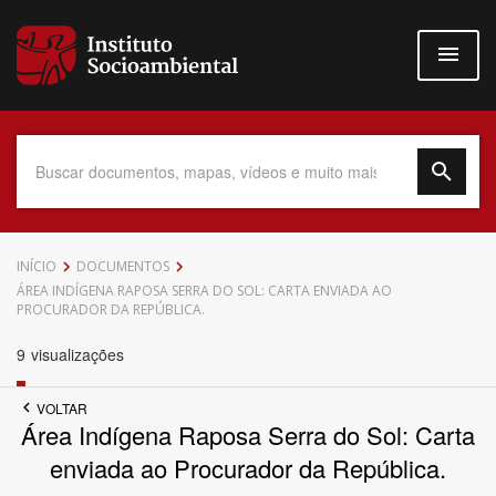
Pular
para
o
conteúdo
principal
Data do Documento
INÍCIO
DOCUMENTOS
ÁREA INDÍGENA RAPOSA SERRA DO SOL: CARTA ENVIADA AO
PROCURADOR DA REPÚBLICA.
9
visualizações
Até
VOLTAR
Área Indígena Raposa Serra do Sol: Carta
enviada ao Procurador da República.
Povo Indígena