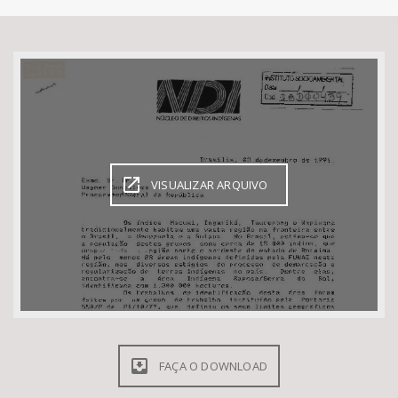
Bioma / Bacia
Tema
Subtema
Área de Levantamento
VISUALIZAR ARQUIVO
Área Protegida
BUSCAR
FAÇA O DOWNLOAD