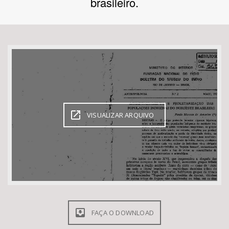
brasileiro.
Bioma / Bacia
Tema
Subtema
Área de Levantamento
VISUALIZAR ARQUIVO
Área Protegida
BUSCAR
FAÇA O DOWNLOAD