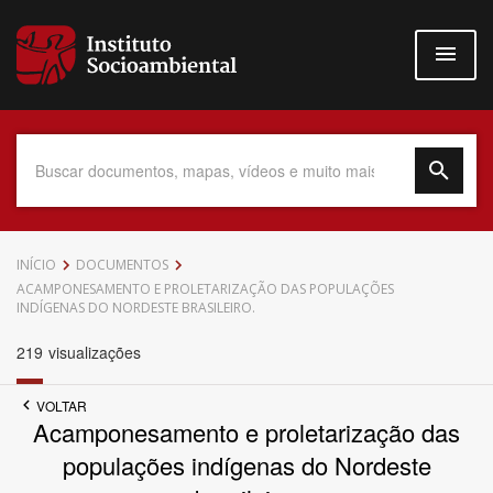
Pular
para
o
conteúdo
principal
Data do Documento
INÍCIO
DOCUMENTOS
ACAMPONESAMENTO E PROLETARIZAÇÃO DAS POPULAÇÕES
INDÍGENAS DO NORDESTE BRASILEIRO.
219
visualizações
Até
VOLTAR
Acamponesamento e proletarização das
populações indígenas do Nordeste
Povo Indígena