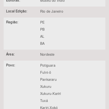
Editoras:
Museu do Índio
Local Edição:
Rio de Janeiro
Região:
PE
PB
AL
BA
Área:
Nordeste
Povo:
Potiguara
Fulni-ô
Pankararu
Xukuru
Xukuru-Kariri
Tuxá
Kariri-Xokó