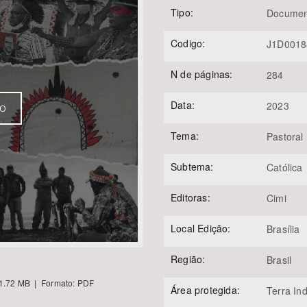
Tipo:
Documen
Codigo:
J1D0018
Área Protegida
N de páginas:
284
Data:
2023
VO
Tema:
Pastoral 
Subtema:
Católica
Editoras:
Cimi
Local Edição:
Brasília
Região:
Brasil
1.72 MB | Formato: PDF
Área protegida:
Terra In