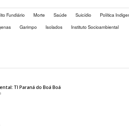
ito Fundiário
Morte
Saúde
Suicídio
Política Indige
ígenas
Garimpo
Isolados
Instituto Socioambiental
ental: TI Paraná do Boá Boá
s
s