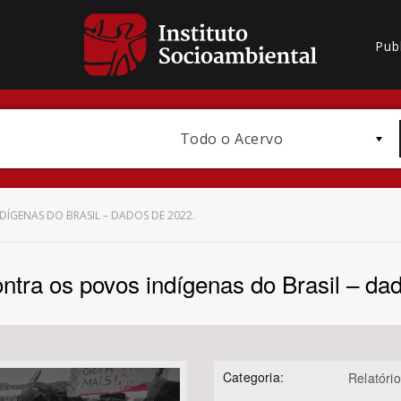
Pub
Todo o Acervo
DÍGENAS DO BRASIL – DADOS DE 2022.
ontra os povos indígenas do Brasil – da
Bioma / Bacia
Categoria:
Relatório
Subtema