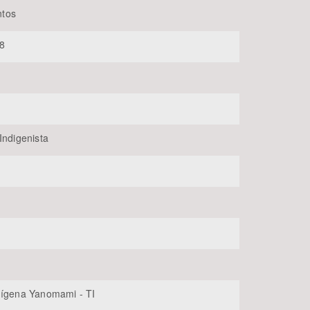
tos
8
Indigenista
BUSCAR
dígena Yanomami - TI