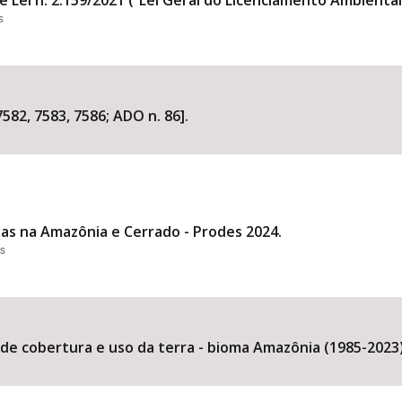
e Lei n. 2.159/2021 (“Lei Geral do Licenciamento Ambiental
s
582, 7583, 7586; ADO n. 86].
s na Amazônia e Cerrado - Prodes 2024.
es
 cobertura e uso da terra - bioma Amazônia (1985-2023)