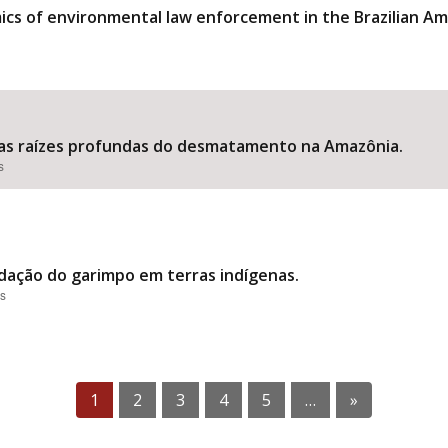
ics of environmental law enforcement in the Brazilian A
: as raízes profundas do desmatamento na Amazônia.
s
adação do garimpo em terras indígenas.
es
1
2
3
4
5
…
»