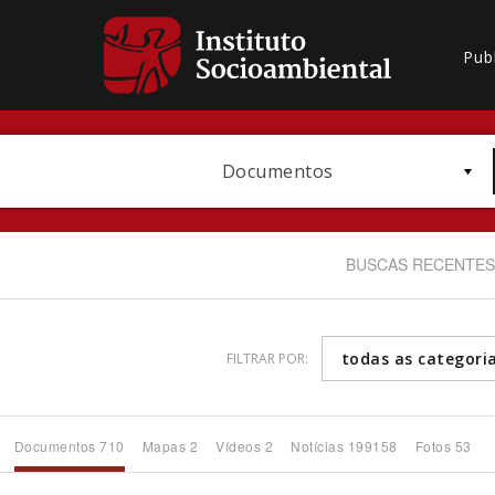
Pub
Documentos
BUSCAS RECENTES
todas as categori
FILTRAR POR:
Bioma / Bacia
Documentos 710
Mapas 2
Vídeos 2
Notícias 199158
Fotos 53
Subtema