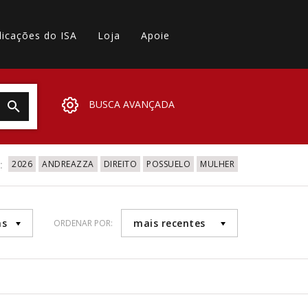
licações do ISA
Loja
Apoie
BUSCA AVANÇADA
:
2026
ANDREAZZA
DIREITO
POSSUELO
MULHER
as
mais recentes
ORDENAR POR: