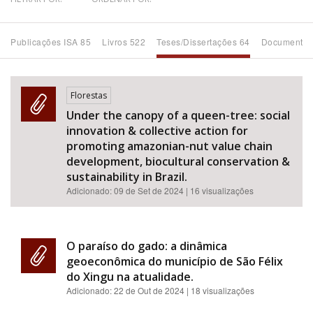
Bioma / Bacia
Publicações ISA 85
Livros 522
Teses/Dissertações 64
Documentos
Tema
Florestas
Subtema
Under the canopy of a queen-tree: social
innovation & collective action for
Área de Levantamento
promoting amazonian-nut value chain
development, biocultural conservation &
sustainability in Brazil.
Área Protegida
Adicionado:
09 de Set de 2024
| 16 visualizações
BUSCAR
O paraíso do gado: a dinâmica
geoeconômica do município de São Félix
do Xingu na atualidade.
Adicionado:
22 de Out de 2024
| 18 visualizações