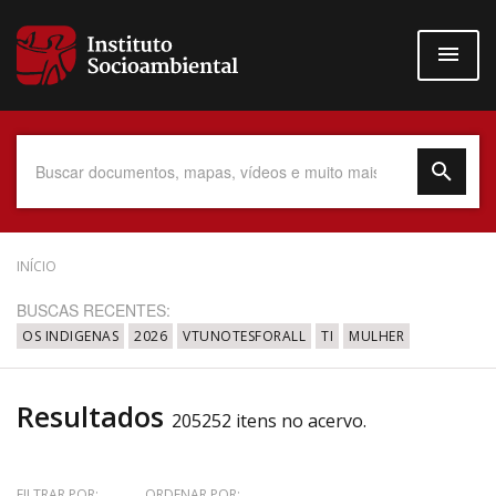
Pular
para
o
conteúdo
principal
Data do Documento
INÍCIO
BUSCAS RECENTES:
OS INDIGENAS
2026
VTUNOTESFORALL
TI
MULHER
Até
Resultados
205252 itens no acervo.
Povo Indígena
FILTRAR POR:
ORDENAR POR: