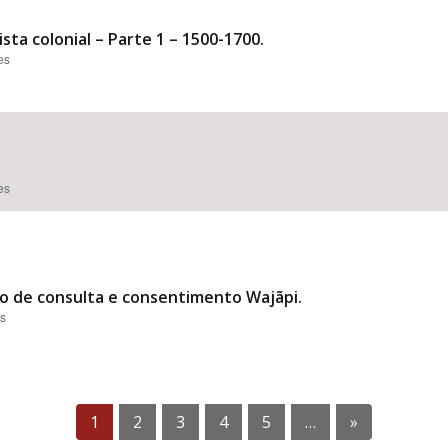
ta colonial – Parte 1 – 1500-1700.
es
es
lo de consulta e consentimento Wajãpi.
es
1
2
3
4
5
…
»