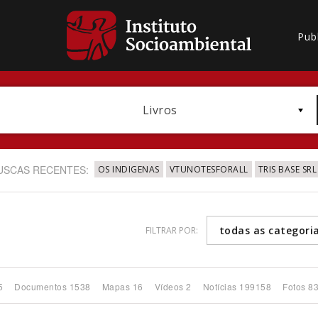
Pub
Livros
USCAS RECENTES:
OS INDIGENAS
VTUNOTESFORALL
TRIS BASE SRL
todas as categori
FILTRAR POR:
Bioma / Bacia
5
Documentos 1538
Mapas 16
Vídeos 2
Notícias 199158
Fotos 8
Subtema