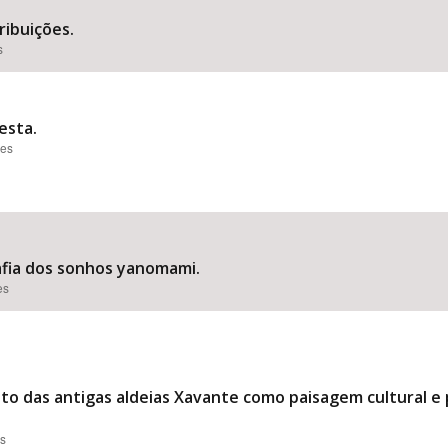
ribuições.
s
esta.
ões
afia dos sonhos yanomami.
es
 das antigas aldeias Xavante como paisagem cultural e p
es