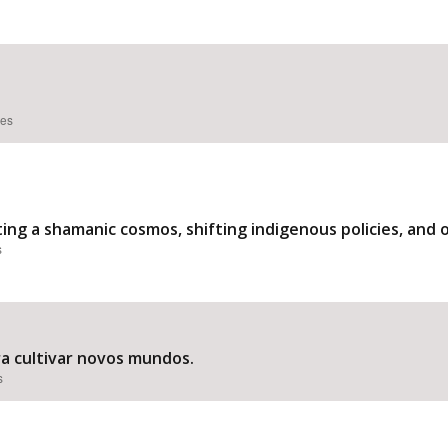
ões
ng a shamanic cosmos, shifting indigenous policies, and 
s
ra cultivar novos mundos.
s