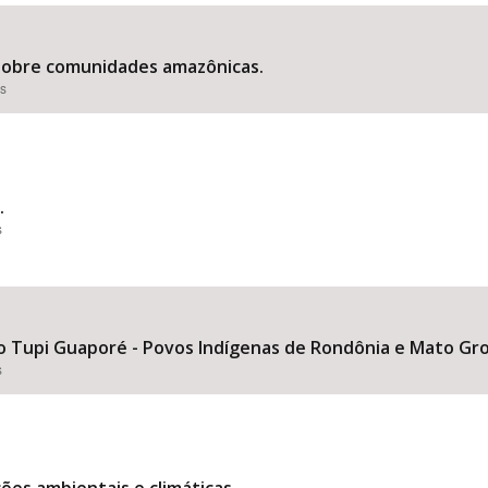
 sobre comunidades amazônicas.
es
Área Protegida
.
s
io Tupi Guaporé - Povos Indígenas de Rondônia e Mato Gro
s