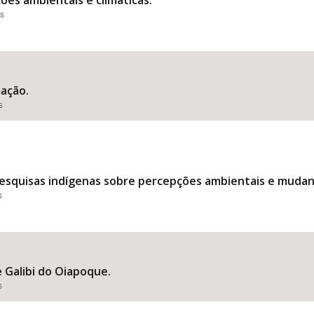
es ambientais e climáticas.
es
ação.
s
esquisas indígenas sobre percepções ambientais e mudanç
s
 Galibi do Oiapoque.
s