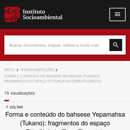
Pular
para
o
conteúdo
principal
Data do Documento
INÍCIO
TESES/DISSERTAÇÕES
FORMA E CONTEÚDO DO BAHSESE YEPAMAHSA (TUKANO):
FRAGMENTOS DO ESPAÇO DI'TA/NUHUK (TERRA/FLORESTA).
79
visualizações
Até
VOLTAR
Forma e conteúdo do bahsese Yepamahsa
(Tukano): fragmentos do espaço
Povo Indígena