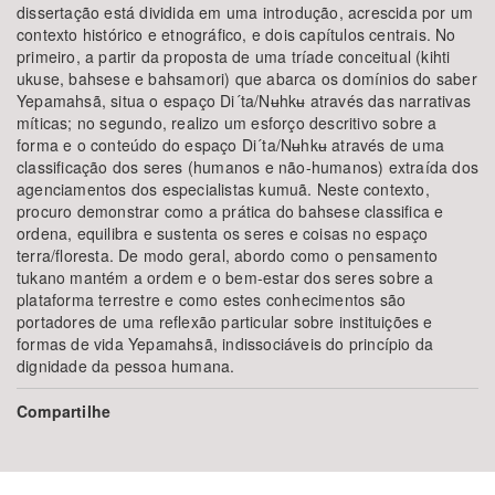
dissertação está dividida em uma introdução, acrescida por um
contexto histórico e etnográfico, e dois capítulos centrais. No
primeiro, a partir da proposta de uma tríade conceitual (kihti
ukuse, bahsese e bahsamori) que abarca os domínios do saber
Yepamahsã, situa o espaço Di´ta/Nʉhkʉ através das narrativas
míticas; no segundo, realizo um esforço descritivo sobre a
forma e o conteúdo do espaço Di´ta/Nʉhkʉ através de uma
classificação dos seres (humanos e não-humanos) extraída dos
agenciamentos dos especialistas kumuã. Neste contexto,
procuro demonstrar como a prática do bahsese classifica e
ordena, equilibra e sustenta os seres e coisas no espaço
terra/floresta. De modo geral, abordo como o pensamento
tukano mantém a ordem e o bem-estar dos seres sobre a
plataforma terrestre e como estes conhecimentos são
portadores de uma reflexão particular sobre instituições e
formas de vida Yepamahsã, indissociáveis do princípio da
dignidade da pessoa humana.
Compartilhe