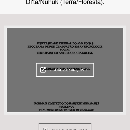
Di'ta/Nuhuk (Terra/Floresta).
Bioma / Bacia
Tema
Subtema
Área de Levantamento
VISUALIZAR ARQUIVO
Área Protegida
BUSCAR