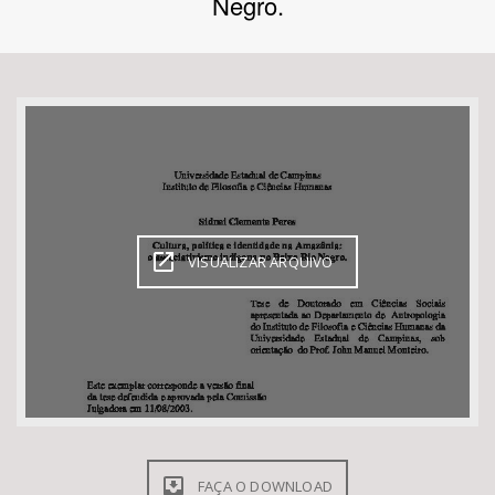
Negro.
Bioma / Bacia
Tema
Subtema
Área de Levantamento
VISUALIZAR ARQUIVO
Área Protegida
BUSCAR
FAÇA O DOWNLOAD