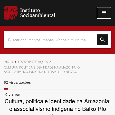
Pular
para
o
conteúdo
principal
Data do Documento
INÍCIO
TESES/DISSERTAÇÕES
CULTURA, POLITICA E IDENTIDADE NA AMAZONIA: O
ASSOCIATIVISMO INDIGENA NO BAIXO RIO NEGRO.
62
visualizações
Até
VOLTAR
Cultura, politica e identidade na Amazonia:
o associativismo indigena no Baixo Rio
Povo Indígena