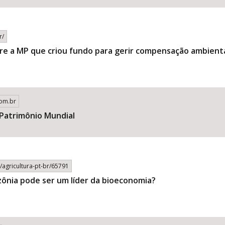
r/
bre a MP que criou fundo para gerir compensação ambient
com.br
 Patrimônio Mundial
r/agricultura-pt-br/65791
ônia pode ser um líder da bioeconomia?