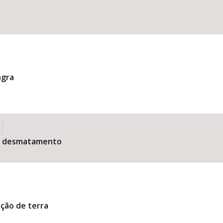
ngra
de desmatamento
ação de terra