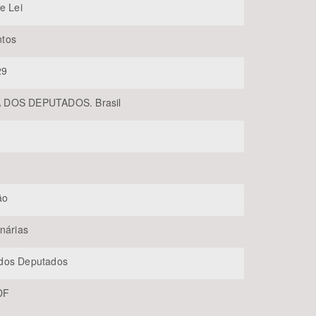
e Lei
tos
29
DOS DEPUTADOS. Brasil
BUSCAR
ão
inárias
dos Deputados
-DF