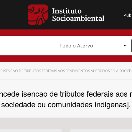
Pub
Todo o Acervo
EDE ISENCAO DE TRIBUTOS FEDERAIS AOS RENDIMENTOS AUFERIDOS PELA SOCI
ncede isencao de tributos federais aos
Bioma / Bacia
sociedade ou comunidades indigenas].
Subtema