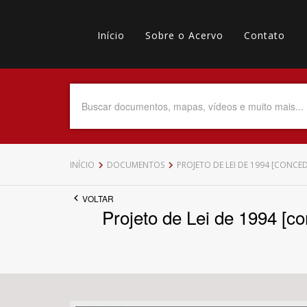
Pular
Main
para
o
Início
Sobre o Acervo
Contato
navigation
Menu
conteúdo
principal
secundário
Data do Documento
Até
INÍCIO
DOCUMENTOS
PROJETO DE LEI DE 1994 [CONC
VOLTAR
Projeto de Lei de 1994 [co
Povo Indígena
Tema