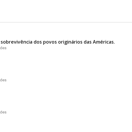
e sobrevivência dos povos originários das Américas.
ções
ções
ções