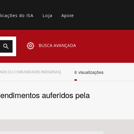
licações do ISA
Loja
Apoie
BUSCA AVANÇADA
6
visualizações
EDADE OU COMUNIDADES INDIGENAS].
 rendimentos auferidos pela