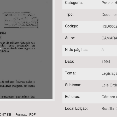
Categoria:
Projeto d
Tipo:
Documen
Área Protegida
Codigo:
H3D000
Autor:
CÂMARA 
N de páginas:
VO
3
Data:
1994
Tema:
Legislaç
Subtema:
Leis Ord
Editoras:
Câmara 
Local Edição:
Brasilia
0.97 KB | Formato: PDF