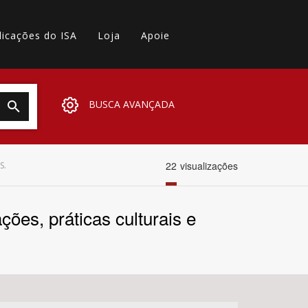
licações do ISA
Loja
Apoie
BUSCA AVANÇADA
22
visualizações
S.
ões, práticas culturais e