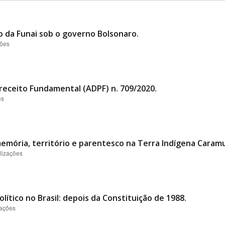
o da Funai sob o governo Bolsonaro.
ções
eceito Fundamental (ADPF) n. 709/2020.
es
emória, território e parentesco na Terra Indígena Caram
lizações
lítico no Brasil: depois da Constituição de 1988.
zações