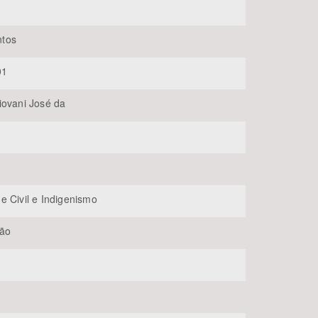
tos
01
iovani José da
BUSCAR
e Civil e Indigenismo
ção