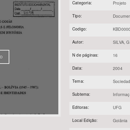
Categoria:
Projeto
Tipo:
Documen
Área Protegida
Codigo:
KBD000
Autor:
SILVA, G
N de páginas:
16
VO
Data:
2004
Tema:
Sociedad
Subtema:
Informa
Editoras:
UFG
Local Edição:
Goiânia