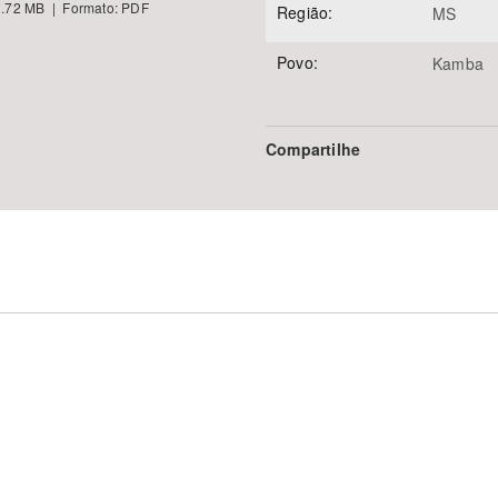
.72 MB | Formato: PDF
Região:
MS
Povo:
Kamba
Compartilhe