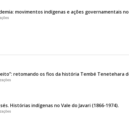
emia: movimentos indígenas e ações governamentais no B
zações
ito”: retomando os fios da história Tembé Tenetehara de
izações
s. Histórias indígenas no Vale do Javari (1866-1974).
izações