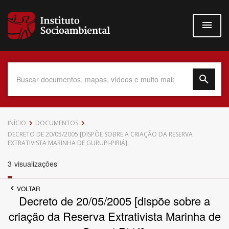
Pular
para
o
conteúdo
principal
Data do Documento
INÍCIO
DOCUMENTOS
DECRETO DE 20/05/2005 [DISPÕE SOBRE A CRIAÇÃO DA RESERVA
EXTRATIVISTA MARINHA DE GURUPI-PIRIÁ].
3
visualizações
Até
VOLTAR
Decreto de 20/05/2005 [dispõe sobre a
criação da Reserva Extrativista Marinha de
Povo Indígena