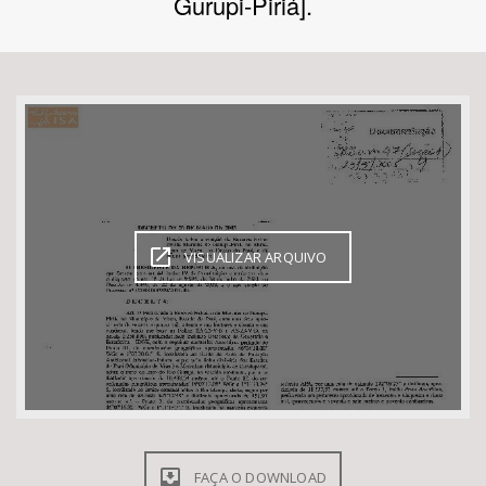
Gurupi-Piriá].
Bioma / Bacia
Tema
Subtema
Área de Levantamento
VISUALIZAR ARQUIVO
Área Protegida
BUSCAR
FAÇA O DOWNLOAD